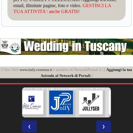
email, illimitate pagine, foto e video.
GESTISCI LA
TUA ATTIVITA': anche GRATIS!
il Sito Web
www.italy.cosenza.it
è membro di NetworkPortali.it | [
Aggiungi la tua
Azienda al Network di Portali
]
❮
❯