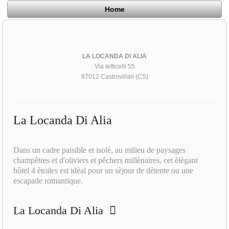
Home
LA LOCANDA DI ALIA
Via Ietticelli 55
87012 Castrovillari (CS)
La Locanda Di Alia
Dans un cadre paisible et isolè, au milieu de paysages
champêtres et d'oliviers et pêchers millènaires, cet èlègant
hôtel 4 ètoiles est idèal pour un sèjour de dètente ou une
escapade romantique.
La Locanda Di Alia