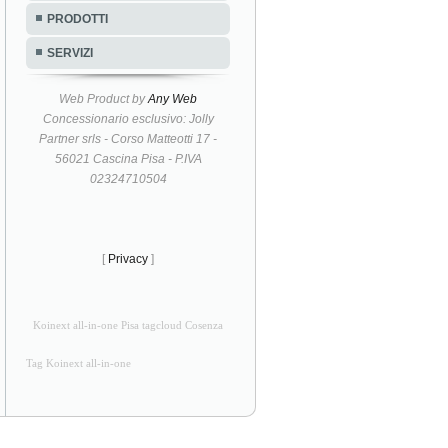
PRODOTTI
SERVIZI
Web Product by
Any Web
Concessionario esclusivo: Jolly
Partner srls - Corso Matteotti 17 -
56021 Cascina Pisa - P.IVA
02324710504
[
Privacy
]
Koinext all-in-one Pisa tagcloud Cosenza
Tag Koinext all-in-one