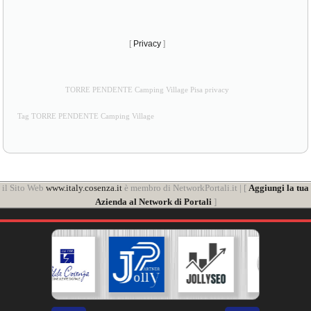
[
Privacy
]
TORRE PENDENTE Camping Village Pisa privacy
Tag TORRE PENDENTE Camping Village
il Sito Web
www.italy.cosenza.it
è membro di NetworkPortali.it | [
Aggiungi la tua
Azienda al Network di Portali
]