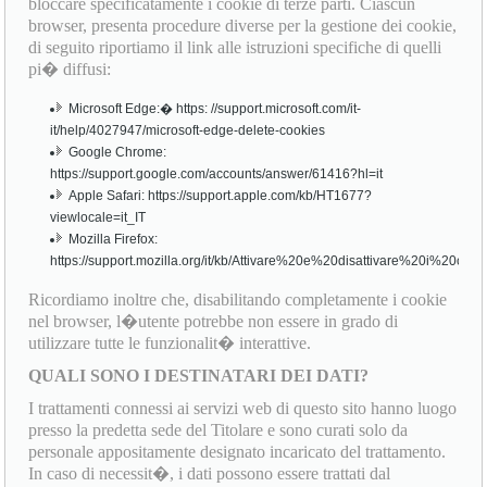
bloccare specificatamente i cookie di terze parti. Ciascun
browser, presenta procedure diverse per la gestione dei cookie,
di seguito riportiamo il link alle istruzioni specifiche di quelli
pi� diffusi:
Microsoft Edge:� https: //support.microsoft.com/it-
it/help/4027947/microsoft-edge-delete-cookies
Google Chrome:
https://support.google.com/accounts/answer/61416?hl=it
Apple Safari: https://support.apple.com/kb/HT1677?
viewlocale=it_IT
Mozilla Firefox:
https://support.mozilla.org/it/kb/Attivare%20e%20disattivare%20i%20cook
Ricordiamo inoltre che, disabilitando completamente i cookie
nel browser, l�utente potrebbe non essere in grado di
utilizzare tutte le funzionalit� interattive.
QUALI SONO I DESTINATARI DEI DATI?
I trattamenti connessi ai servizi web di questo sito hanno luogo
presso la predetta sede del Titolare e sono curati solo da
personale appositamente designato incaricato del trattamento.
In caso di necessit�, i dati possono essere trattati dal