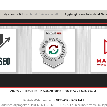
italy.cosenza.it
è membro di NetworkPortali.it | [
Aggiungi la tua Azienda al Netw
AnyWeb
|
Pisa
Online |
Piazza Armerina
|
Hotels Web
|
Italia Search
Portale Web membro di
NETWORK PORTALI
e aderisce al progetto di PROMOZIONE MULTI-CANALE: unico inserimento, multip