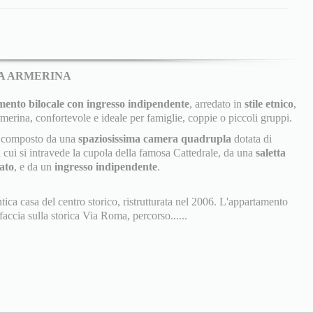
ZA ARMERINA
ento bilocale con ingresso indipendente
, arredato in
stile etnico
,
rmerina, confortevole e ideale per famiglie, coppie o piccoli gruppi.
 è composto da una
spaziosissima camera quadrupla
dotata di
cui si intravede la cupola della famosa Cattedrale, da una
saletta
ato
, e da un
ingresso indipendente
.
ntica casa del centro storico, ristrutturata nel 2006. L'appartamento
accia sulla storica Via Roma, percorso......