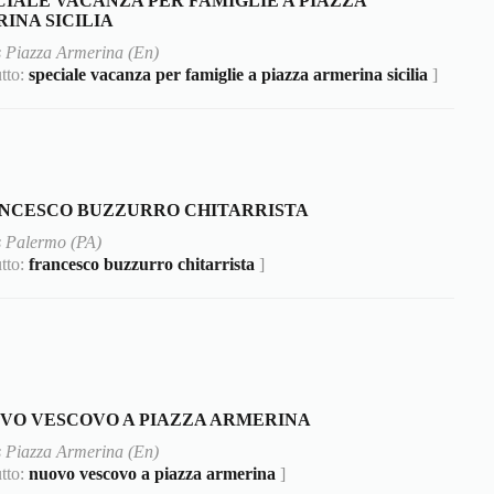
CIALE VACANZA PER FAMIGLIE A PIAZZA
INA SICILIA
 Piazza Armerina (En)
utto:
speciale vacanza per famiglie a piazza armerina sicilia
]
NCESCO BUZZURRO CHITARRISTA
 Palermo (PA)
utto:
francesco buzzurro chitarrista
]
VO VESCOVO A PIAZZA ARMERINA
 Piazza Armerina (En)
utto:
nuovo vescovo a piazza armerina
]