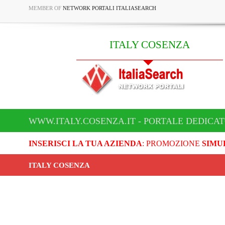
MEMBER OF
NETWORK PORTALI ITALIASEARCH
ITALY COSENZA
WWW.ITALY.COSENZA.IT - PORTALE DEDICAT
INSERISCI LA TUA AZIENDA
: PROMOZIONE
SIMU
ITALY COSENZA