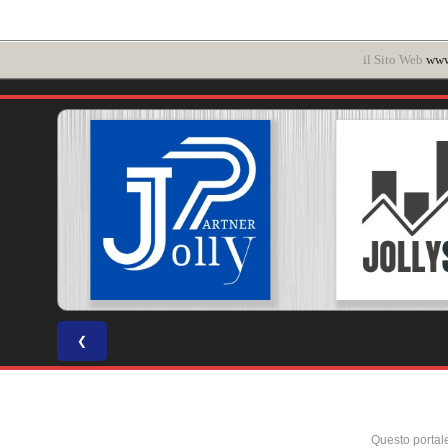
il Sito Web
www.
❮
Questo portal