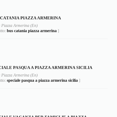
 CATANIA PIAZZA ARMERINA
 Piazza Armerina (En)
utto:
bus catania piazza armerina
]
CIALE PASQUA A PIAZZA ARMERINA SICILIA
 Piazza Armerina (En)
utto:
speciale pasqua a piazza armerina sicilia
]