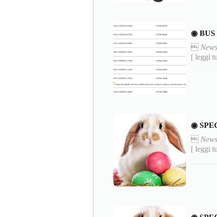
◉ BUS

News
[ leggi t
◉ SPE

News
[ leggi t