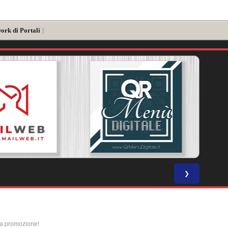
ork di Portali
]
❯
la promozione!