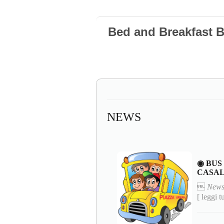
Bed and Breakfast 
NEWS
◉ BUS
CASA

News
[ leggi t