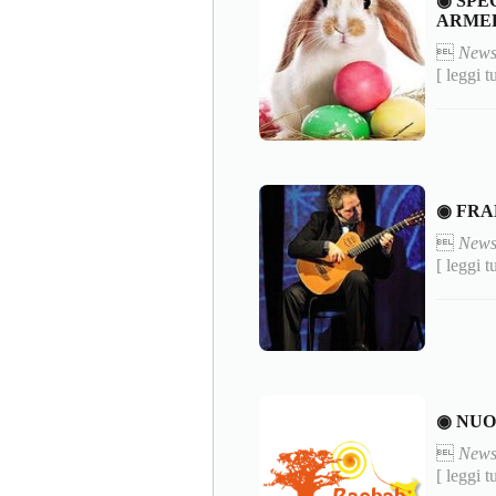
◉ SPE
ARMER

News
[ leggi t
◉ FRA

News
[ leggi t
◉ NUO

News
[ leggi t