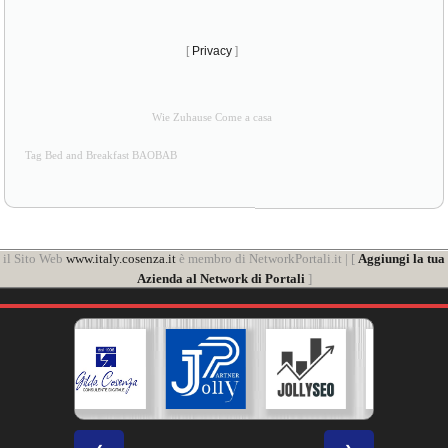
[
Privacy
]
Wie Zuhause Come a casa
Tag Bed and Breakfast BAOBAB
il Sito Web
www.italy.cosenza.it
è membro di NetworkPortali.it | [
Aggiungi la tua
Azienda al Network di Portali
]