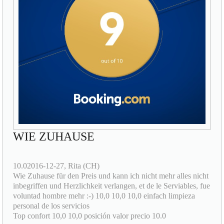
WIE ZUHAUSE
10.02016-12-27, Rita (CH)
Wie Zuhause für den Preis und kann ich nicht mehr alles nicht
inbegriffen und Herzlichkeit verlangen, et de le Serviables, fue
voluntad hombre mehr :-) 10,0 10,0 10,0 einfach limpieza
personal de los servicios
Top confort 10,0 10,0 posición valor precio 10.0