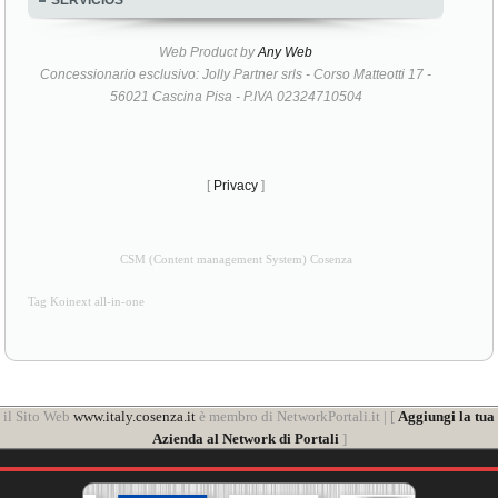
Web Product by
Any Web
Concessionario esclusivo: Jolly Partner srls - Corso Matteotti 17 -
56021 Cascina Pisa - P.IVA 02324710504
[
Privacy
]
CSM (Content management System) Cosenza
Tag Koinext all-in-one
il Sito Web
www.italy.cosenza.it
è membro di NetworkPortali.it | [
Aggiungi la tua
Azienda al Network di Portali
]